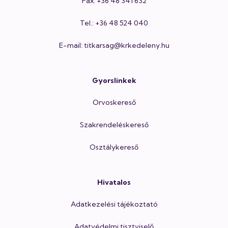
Fax: +36 48 341 632
Tel.: +36 48 524 040
E-mail: titkarsag@krkedeleny.hu
Gyorslinkek
Orvoskereső
Szakrendeléskereső
Osztálykereső
Hivatalos
Adatkezelési tájékoztató
Adatvédelmi tisztviselő