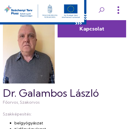
Ugrás
a
Edelényi
tartalomra
Koch
Kapcsolat
Róbert
Kórház
és
Rendelőintézet
Dr. Galambos László
Főorvos
Szakorvos
Szakképesítés:
belgyógyászat