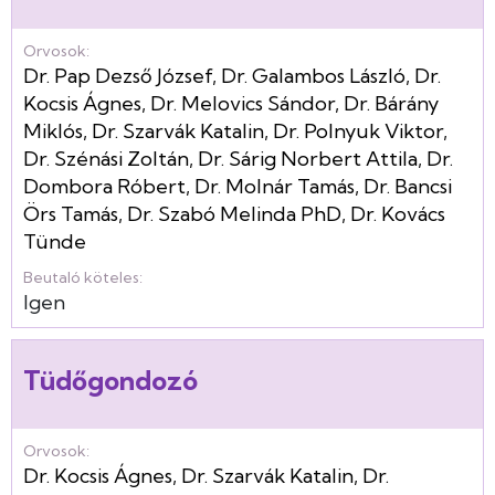
Orvosok:
Dr. Pap Dezső József
,
Dr. Galambos László
,
Dr.
Kocsis Ágnes
,
Dr. Melovics Sándor
,
Dr. Bárány
Miklós
,
Dr. Szarvák Katalin
,
Dr. Polnyuk Viktor
,
Dr. Szénási Zoltán
,
Dr. Sárig Norbert Attila
,
Dr.
Dombora Róbert
,
Dr. Molnár Tamás
,
Dr. Bancsi
Örs Tamás
,
Dr. Szabó Melinda PhD
,
Dr. Kovács
Tünde
Beutaló köteles:
Igen
Tüdőgondozó
Orvosok:
Dr. Kocsis Ágnes
,
Dr. Szarvák Katalin
,
Dr.