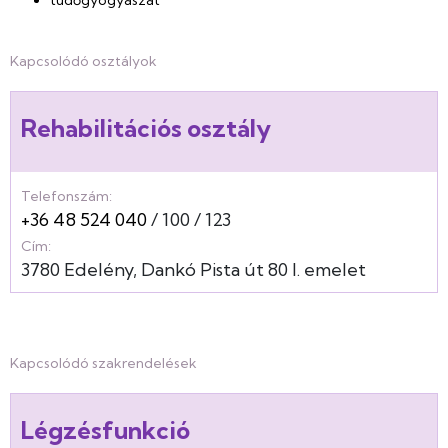
tüdőgyógyászat
Kapcsolódó osztályok
Rehabilitációs osztály
Telefonszám:
+36 48 524 040
100
123
Cím:
3780
Edelény
Dankó Pista út
80
I. emelet
Kapcsolódó szakrendelések
Légzésfunkció