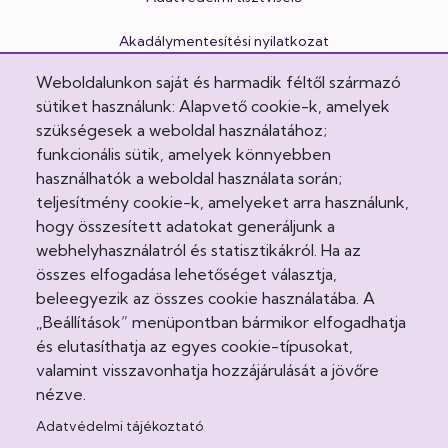
Akadálymentesítési nyilatkozat
Weboldalunkon saját és harmadik féltől származó
Cookie Policy
sütiket használunk: Alapvető cookie-k, amelyek
Egészségvonal
szükségesek a weboldal használatához;
funkcionális sütik, amelyek könnyebben
Felhasználási feltételek
használhatók a weboldal használata során;
teljesítmény cookie-k, amelyeket arra használunk,
Impresszum
hogy összesített adatokat generáljunk a
webhelyhasználatról és statisztikákról. Ha az
Intézeti házirend
összes elfogadása lehetőséget választja,
beleegyezik az összes cookie használatába. A
Jogi nyilatkozatok
„Beállítások” menüpontban bármikor elfogadhatja
és elutasíthatja az egyes cookie-típusokat,
Látogatási rend
valamint visszavonhatja hozzájárulását a jövőre
Minőségirányítás
nézve.
Adatvédelmi tájékoztató