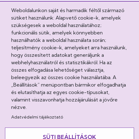
Weboldalunkon saját és harmadik féltől származó
Cookie Policy
sütiket használunk: Alapvető cookie-k, amelyek
Egészségvonal
szükségesek a weboldal használatához;
funkcionális sütik, amelyek könnyebben
Felhasználási feltételek
használhatók a weboldal használata során;
teljesítmény cookie-k, amelyeket arra használunk,
Impresszum
hogy összesített adatokat generáljunk a
webhelyhasználatról és statisztikákról. Ha az
Intézeti házirend
összes elfogadása lehetőséget választja,
beleegyezik az összes cookie használatába. A
Jogi nyilatkozatok
„Beállítások” menüpontban bármikor elfogadhatja
és elutasíthatja az egyes cookie-típusokat,
Látogatási rend
valamint visszavonhatja hozzájárulását a jövőre
Minőségirányítás
nézve.
Adatvédelmi tájékoztató
Közösség
SÜTI BEÁLLÍTÁSOK