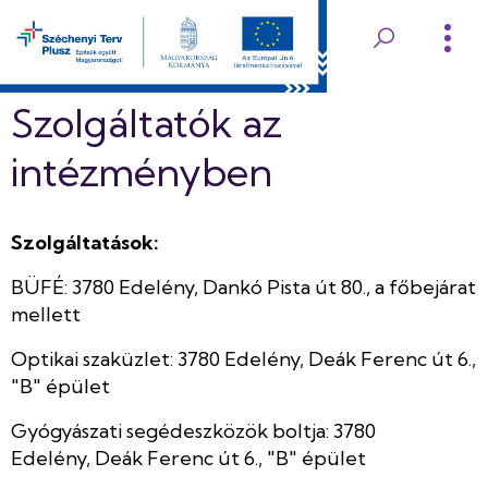
Ugrás
a
Edelényi
tartalomra
Koch
Szolgáltatók az
Róbert
intézményben
Kórház
Szolgáltatások:
és
BÜFÉ: 3780 Edelény, Dankó Pista út 80., a főbejárat
Rendelőintézet
mellett
Optikai szaküzlet: 3780 Edelény, Deák Ferenc út 6.,
"B" épület
Gyógyászati segédeszközök boltja: 3780
Edelény, Deák Ferenc út 6., "B" épület