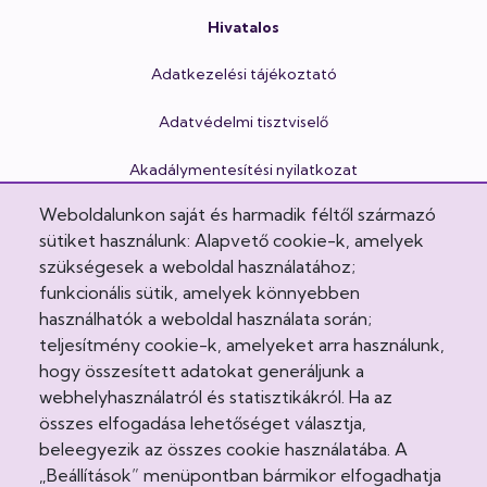
Hivatalos
Adatkezelési tájékoztató
Adatvédelmi tisztviselő
Akadálymentesítési nyilatkozat
Weboldalunkon saját és harmadik féltől származó
Cookie Policy
sütiket használunk: Alapvető cookie-k, amelyek
Egészségvonal
szükségesek a weboldal használatához;
funkcionális sütik, amelyek könnyebben
Felhasználási feltételek
használhatók a weboldal használata során;
teljesítmény cookie-k, amelyeket arra használunk,
Impresszum
hogy összesített adatokat generáljunk a
webhelyhasználatról és statisztikákról. Ha az
Intézeti házirend
összes elfogadása lehetőséget választja,
beleegyezik az összes cookie használatába. A
Jogi nyilatkozatok
„Beállítások” menüpontban bármikor elfogadhatja