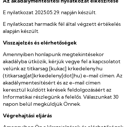
Az akadálymentesítési nyilatkozat elkészítése
E nyilatkozat 2025.05.29. napján készült.
E nyilatkozat harmadik fél által végzett értékelés
alapján készült.
Visszajelzés és elérhetőségek
Amennyiben honlapunk megtekintésekor
akadályba ütközik, kérjük vegye fel a kapcsolatot
velünk az
titkarsag
[kukac]
krkedeleny.hu
(titkarsag[at]krkedeleny[dot]hu)
e-mail címen. Az
akadálymentesítésért és az e-mail címen
keresztül küldött kérések feldolgozásáért az
Informatikai részlegünk a felelős. Válaszunkat 30
napon belül megküldjük Önnek.
Végrehajtási eljárás