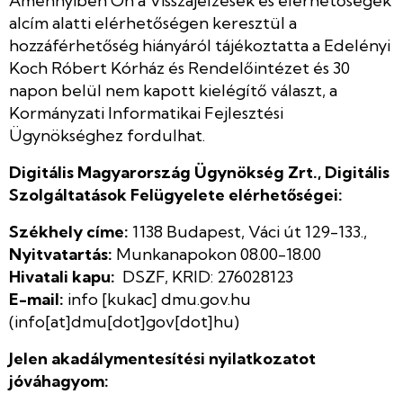
Amennyiben Ön a Visszajelzések és elérhetőségek
alcím alatti elérhetőségen keresztül a
hozzáférhetőség hiányáról tájékoztatta a Edelényi
Koch Róbert Kórház és Rendelőintézet és 30
napon belül nem kapott kielégítő választ, a
Kormányzati Informatikai Fejlesztési
Ügynökséghez fordulhat.
Digitális Magyarország Ügynökség Zrt., Digitális
Szolgáltatások Felügyelete elérhetőségei
:
Székhely címe:
1138 Budapest, Váci út 129-133.,
Nyitvatartás:
Munkanapokon 08.00-18.00
Hivatali kapu:
DSZF, KRID: 276028123
E-mail:
info
[kukac]
dmu.gov.hu
(info[at]dmu[dot]gov[dot]hu)
Jelen akadálymentesítési nyilatkozatot
jóváhagyom: