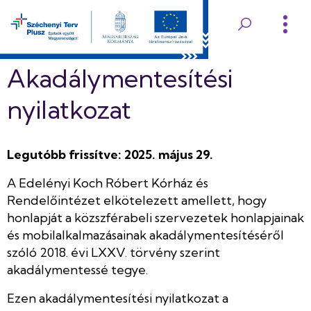
Ugrás
a
Edelényi
tartalomra
Koch
Akadálymentesítési
Róbert
nyilatkozat
Kórház
Legutóbb frissítve: 2025. május 29.
és
A Edelényi Koch Róbert Kórház és
Rendelőintézet
Rendelőintézet elkötelezett amellett, hogy
honlapját a közszférabeli szervezetek honlapjainak
és mobilalkalmazásainak akadálymentesítéséről
szóló 2018. évi LXXV. törvény szerint
akadálymentessé tegye.
Ezen akadálymentesítési nyilatkozat a