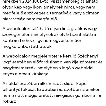
hírekben 2024.10.01.-től visszamenőleg található
olyan kép vagy ikon, amelynek nincs, vagy nem
megfelelő a szöveges alternatívája vagy a címsor
hierarchiája nem megfelelő.
A weboldalon található olyan link, grafikus vagy
szöveges elem, amelynek az elvárt szint alatti a
kontrasztaránya, így nem egyértelműen
megkülönböztethetőek.
A weboldalon megjelenítésre kerülő Széchenyi
logó esetében előfordulhat olyan kijelzőméret és
nagyítási mérték, amelyben a logó a weboldal
egyes elemeit kitakarja.
Az oldal esetében alkalmazott slider képe
billentyűfókuszt kap abban az esetben is, amikor
nem az ott megjelenített navigációs gombon áll a
fókusz.