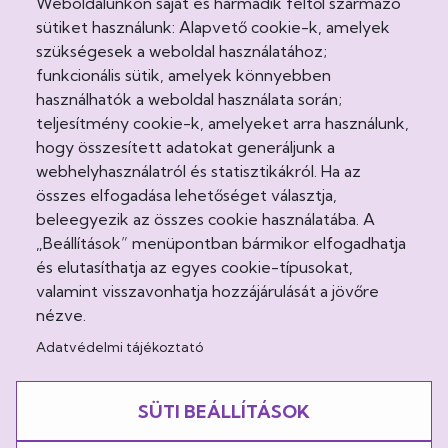
Weboldalunkon saját és harmadik féltől származó
Cookie Policy
sütiket használunk: Alapvető cookie-k, amelyek
Egészségvonal
szükségesek a weboldal használatához;
funkcionális sütik, amelyek könnyebben
Felhasználási feltételek
használhatók a weboldal használata során;
teljesítmény cookie-k, amelyeket arra használunk,
Impresszum
hogy összesített adatokat generáljunk a
webhelyhasználatról és statisztikákról. Ha az
Intézeti házirend
összes elfogadása lehetőséget választja,
beleegyezik az összes cookie használatába. A
Jogi nyilatkozatok
„Beállítások” menüpontban bármikor elfogadhatja
és elutasíthatja az egyes cookie-típusokat,
Látogatási rend
valamint visszavonhatja hozzájárulását a jövőre
Minőségirányítás
nézve.
Adatvédelmi tájékoztató
Közösség
SÜTI BEÁLLÍTÁSOK
Facebook