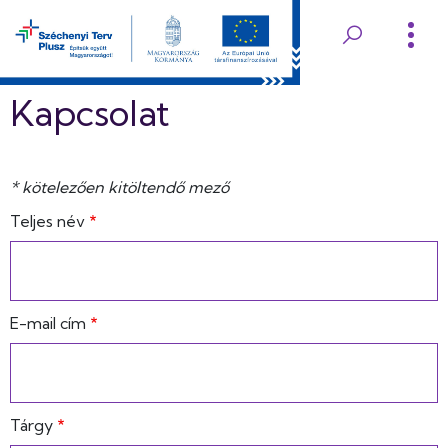
Ugrás
a
Edelényi
tartalomra
Koch
Kapcsolat
Róbert
Kórház
*
* kötelezően kitöltendő mező
kötelezően
Teljes név
és
kitöltendő
mező
Rendelőintézet
E-mail cím
Tárgy