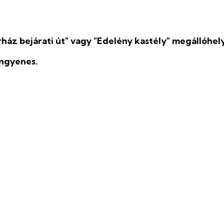
áz bejárati út" vagy "Edelény kastély" megállóhely
ingyenes.