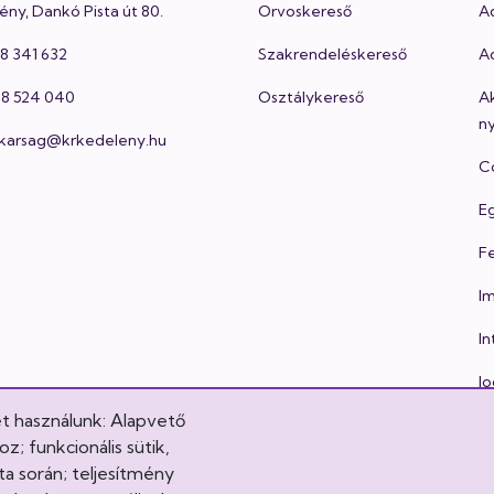
ény, Dankó Pista út 80.
Orvoskereső
A
48 341 632
Szakrendeléskereső
Ad
 48 524 040
Osztálykereső
A
ny
itkarsag@krkedeleny.hu
Co
E
Fe
I
In
Jo
et használunk: Alapvető
Lá
; funkcionális sütik,
Mi
a során; teljesítmény