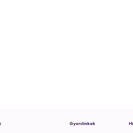
t
Gyorslinkek
H