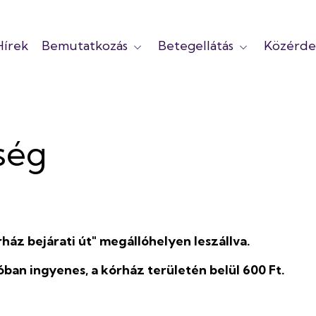
Hírek
Bemutatkozás
Betegellátás
Közérde
ség
áz bejárati út" megállóhelyen leszállva.
et
óban ingyenes, a kórház területén belül 600 Ft.