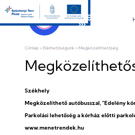
Ugrás
a
tartalomra
Edelényi
Koch
Morzsa
Címlap
Elérhetőségünk
Megközelíthetőség
Róbert
Megközelíthető
Kórház
Székhely
és
Megközelíthető autóbusszal, "Edelény kórh
Rendelőintéz
Parkolási lehetőség a kórház előtti parkol
www.menetrendek.hu