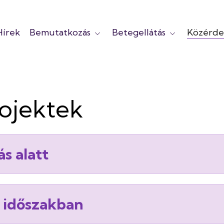
Hírek
Bemutatkozás
Betegellátás
Közérde
rojektek
s alatt
et
i időszakban