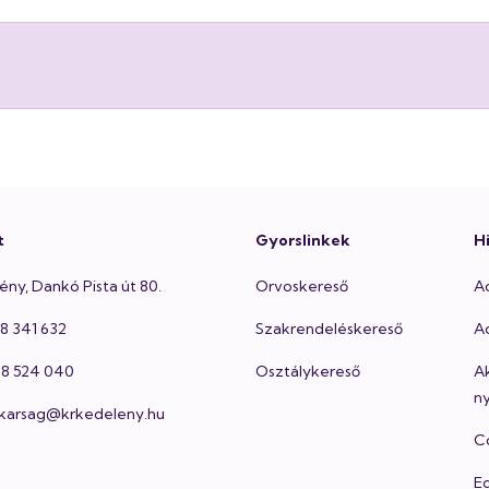
t
Gyorslinkek
H
ény, Dankó Pista út 80.
Orvoskereső
A
48 341 632
Szakrendeléskereső
Ad
 48 524 040
Osztálykereső
A
ny
itkarsag@krkedeleny.hu
Co
E