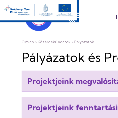
Ugrás
a
tartalomra
Edelényi
Koch
Morzsa
Címlap
Közérdekű adatok
Pályázatok
Róbert
Pályázatok és P
Kórház
Projektjeink megvalósítá
és
Rendelőintéz
Projektjeink fenntartás