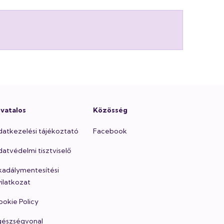
ivatalos
Közösség
datkezelési tájékoztató
Facebook
atvédelmi tisztviselő
kadálymentesítési
ilatkozat
okie Policy
gészségvonal