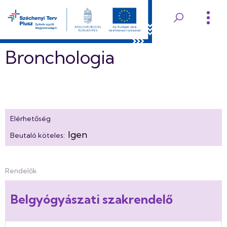
Ugrás
a
Edelényi
tartalomra
Koch
Bronchologia
Róbert
Kórház
és
Elérhetőség
Igen
Beutaló köteles:
Rendelőintézet
Rendelők
Belgyógyászati szakrendelő