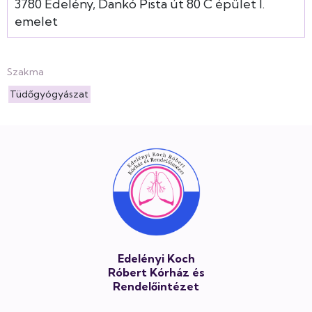
3780
Edelény
Dankó Pista út
80
C épület
I.
emelet
Szakma
Tüdőgyógyászat
Lábléc
Edelényi Koch
Róbert Kórház és
Rendelőintézet