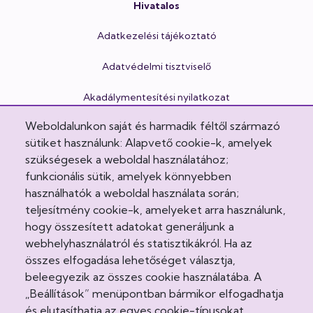
Hivatalos
Adatkezelési tájékoztató
Adatvédelmi tisztviselő
Akadálymentesítési nyilatkozat
Weboldalunkon saját és harmadik féltől származó
Cookie Policy
sütiket használunk: Alapvető cookie-k, amelyek
Egészségvonal
szükségesek a weboldal használatához;
funkcionális sütik, amelyek könnyebben
Felhasználási feltételek
használhatók a weboldal használata során;
teljesítmény cookie-k, amelyeket arra használunk,
Impresszum
hogy összesített adatokat generáljunk a
webhelyhasználatról és statisztikákról. Ha az
Intézeti házirend
összes elfogadása lehetőséget választja,
beleegyezik az összes cookie használatába. A
Jogi nyilatkozatok
„Beállítások” menüpontban bármikor elfogadhatja
és elutasíthatja az egyes cookie-típusokat,
Látogatási rend