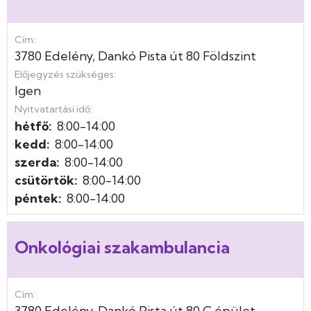
Cím:
3780
Edelény
Dankó Pista út
80
Földszint
Előjegyzés szükséges:
Igen
Nyitvatartási idő:
hétfő:
8:00-14:00
kedd:
8:00-14:00
szerda:
8:00-14:00
csütörtök:
8:00-14:00
péntek:
8:00-14:00
Onkológiai szakambulancia
Cím:
3780
Edelény
Dankó Pista út
80
C épület