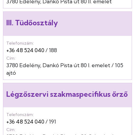
3780
Edelény
Dankó Pista út
80
II. emelet
III. Tüdőosztály
Telefonszám:
+36 48 524 040
188
Cím:
3780
Edelény
Dankó Pista út
80
I. emelet
105
ajtó
Légzőszervi szakmaspecifikus őrző
Telefonszám:
+36 48 524 040
191
Cím: