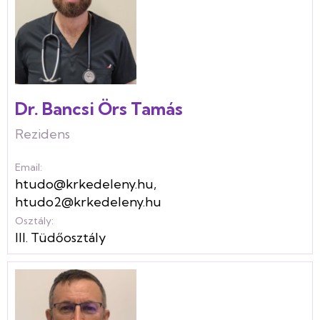
Dr. Bancsi Örs Tamás
Rezidens
Email:
htudo@krkedeleny.hu
,
htudo2@krkedeleny.hu
Osztály:
III. Tüdőosztály