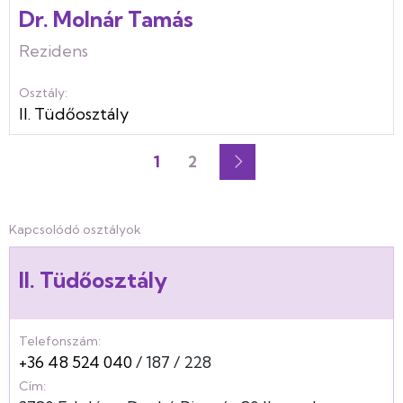
Dr. Molnár Tamás
Rezidens
Osztály:
II. Tüdőosztály
1
2
Jelenlegi
Oldal
Oldalszámozás
oldal
Kapcsolódó osztályok
II. Tüdőosztály
Telefonszám:
+36 48 524 040
187
228
Cím: