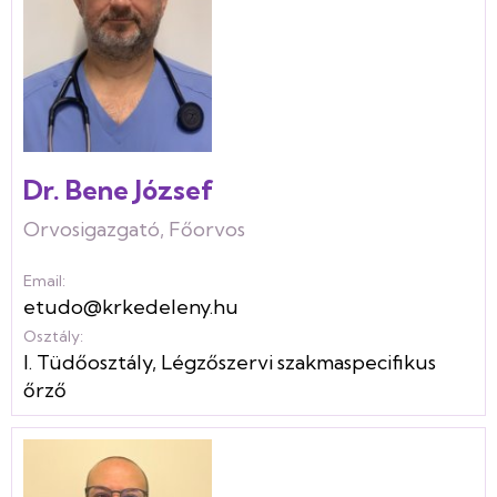
Dr. Bene József
Orvosigazgató, Főorvos
Email:
etudo@krkedeleny.hu
Osztály:
I. Tüdőosztály
,
Légzőszervi szakmaspecifikus
őrző